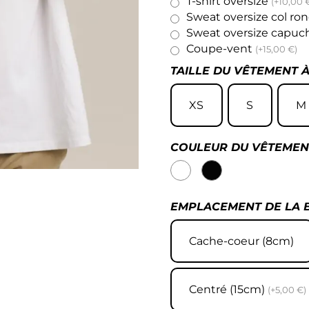
T-shirt oversize
(+10,00 
Sweat oversize col ro
Sweat oversize capu
Coupe-vent
(+15,00 €)
TAILLE DU VÊTEMENT 
XS
S
M
COULEUR DU VÊTEMEN
EMPLACEMENT DE LA 
Cache-coeur (8cm)
Centré (15cm)
(+5,00 €)