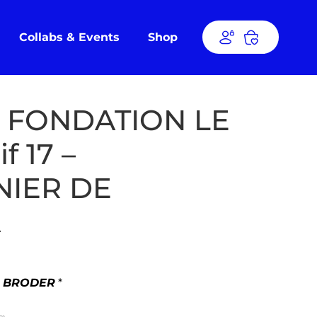
Collabs & Events
Shop
 FONDATION LE
f 17 –
IER DE
A
À BRODER
*