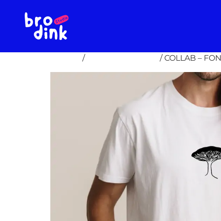
Accueil
/
COLLAB - Le PAL
/ COLLAB – FO