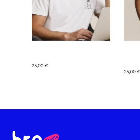
COLLAB – FONDATION LE
COLL
PAL – MOTIF 2 – SURICATE
PAL –
BORÉ
25,00
€
25,00
Sélectionnez les options
Sélect