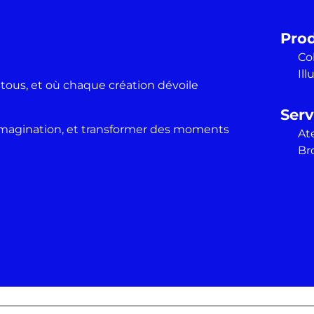
Prod
Co
Ill
 tous, et où chaque création dévoile
Serv
r l’imagination, et transformer des moments
Ate
Br