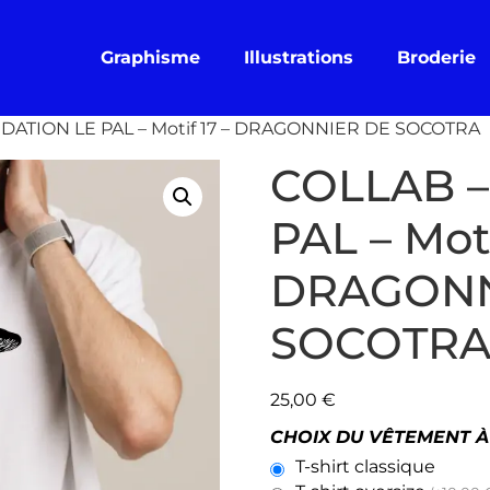
Graphisme
Illustrations
Broderie
NDATION LE PAL – Motif 17 – DRAGONNIER DE SOCOTRA
COLLAB –
PAL – Moti
DRAGONN
SOCOTR
25,00
€
CHOIX DU VÊTEMENT 
T-shirt classique