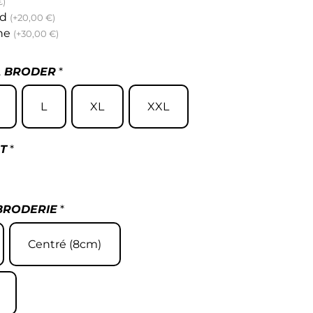
€)
nd
(+20,00 €)
che
(+30,00 €)
À BRODER
*
L
XL
XXL
T
*
BRODERIE
*
Centré (8cm)