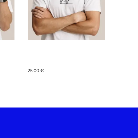
LE
COLLAB – FONDATION LE
NE
PAL – MOTIF 9 –
RHINOCÉROS
25,00
€
Sélectionnez les options