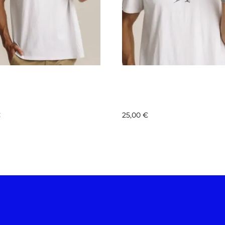
AB – FONDATION LE
COLLAB – FONDATION 
 MOTIF 1 – LYNX
PAL – MOTIF 12 – STER
AL
INCA
€
25,00
€
ionnez les options
Sélectionnez les options