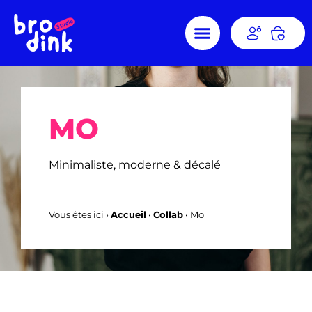
MO
Minimaliste, moderne & décalé
Vous êtes ici ›
Accueil
•
Collab
•
Mo