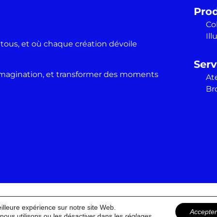
Prod
Co
Ill
 tous, et où chaque création dévoile
Serv
r l’imagination, et transformer des moments
Ate
Br
-nous
Conditions générales
Mentions légales
Parte
eilleure expérience sur notre site Web.
Accepter
nous utilisons ou les désactiver dans les
réglages
.