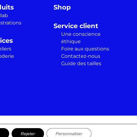
uits
Shop
llab
ustrations
Service client
Une conscience
ices
éthique
liers
Foire aux questions
oderie
Contactez-nous
Guide des tailles
naires
Réalisation
Rawr Studio
Rejeter
Personnaliser