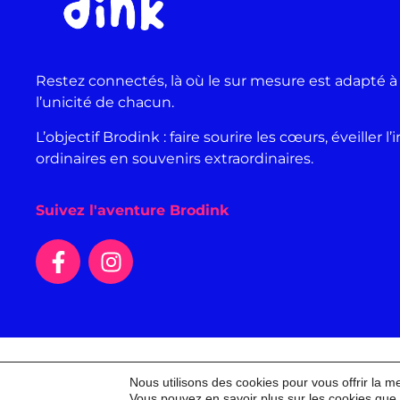
Restez connectés, là où le sur mesure est adapté à
l’unicité de chacun.
L’objectif Brodink : faire sourire les cœurs, éveille
ordinaires en souvenirs extraordinaires.
Suivez l'aventure Brodink
2026 - Brodink
Contactez
Nous utilisons des cookies pour vous offrir la m
Vous pouvez en savoir plus sur les cookies que 