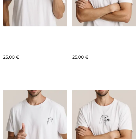
COLLAB – FONDATION
COLLAB – FONDATION
LE PAL – MOTIF 12 –
LE PAL – MOTIF 9 –
STERNE INCA
RHINOCÉROS
25,00
€
25,00
€
Sélectionnez les options
Sélectionnez les options