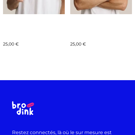
COLLAB – FONDATION
COLLAB – FONDATION
LE PAL – MOTIF 10 –
LE PAL – MOTIF 13 –
CAPYBARA
LOUTRE D’ASIE
25,00
€
25,00
€
Sélectionnez les options
Sélectionnez les options
Restez connectés, là où le sur mesure est