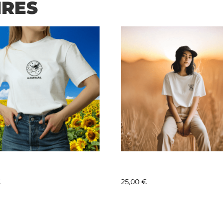
IRES
TINERIE – MOTIF 2
LA BUTINERIE – MOTIF 
€
25,00
€
a suite
Lire la suite