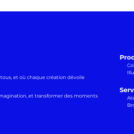
Prod
Co
Ill
 tous, et où chaque création dévoile
Serv
r l’imagination, et transformer des moments
Ate
Br