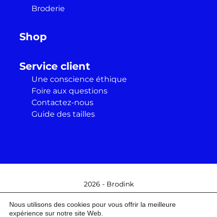
Broderie
Shop
Service client
Une conscience éthique
Foire aux questions
Contactez-nous
Guide des tailles
2026 - Brodink
Nous utilisons des cookies pour vous offrir la meilleure
Contactez-nous
Conditions générales
expérience sur notre site Web.