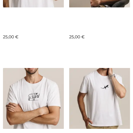
COLLAB – FONDATION
COLLAB – FONDATION
LE PAL – MOTIF 12 –
LE PAL – MOTIF 11 –
STERNE INCA
LOUTRE D’ASIE
25,00
€
25,00
€
Sélectionnez les options
Sélectionnez les options