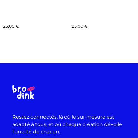
COLLAB – FONDATION
COLLAB – FONDATION
LE PAL – MOTIF 9 –
LE PAL – MOTIF 8 –
RHINOCÉROS
SALAMANDRE
25,00
€
25,00
€
Sélectionnez les options
Sélectionnez les options
Restez connectés, là où le sur mesure est
adapté à tous, et où chaque création dévoile
l’unicité de chacun.